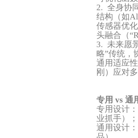
2. 全身
结构（如A
传感器优化
头融合（“R
3. 未来
略”传统，
通用适应性
刚）应对多
专用 vs 
专用设计：
业抓手）
通用设计：
品）。