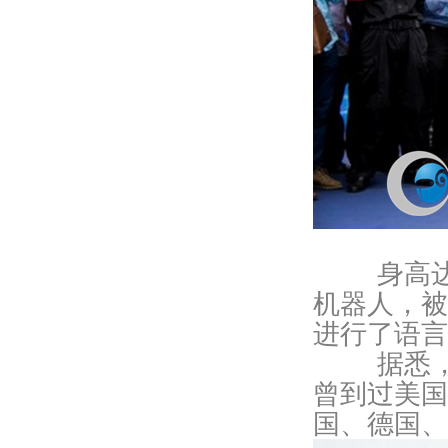
身高达2.
机器人，被
进行了语言
据悉，Ti
曾到过美国
国、德国、