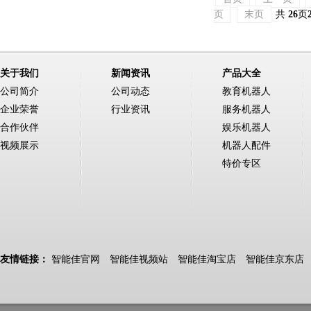
页
末页
共
26
页
关于我们
新闻资讯
产品大全
公司简介
公司动态
教育机器人
企业荣誉
行业资讯
服务机器人
合作伙伴
娱乐机器人
视频展示
机器人配件
特价专区
友情链接：
智能佳官网
智能佳视频站
智能佳淘宝店
智能佳京东店